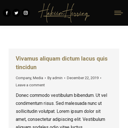
Facebook
Twitter
Instagram
page
page
page
opens
opens
opens
in
in
in
new
new
new
window
window
window
Vivamus aliquam dictum lacus quis
tincidun
Company
,
Media
By
admin
December 22, 2019
Leave a comment
Donec commodo vestibulum bibendum. Ut vel
condimentum risus. Sed malesuada nunc ut
sollicitudin volutpat. Lorem ipsum dolor sit
amet, consectetur adipiscing elit. Vestibulum
aliquam sodales odio vitae luctus.