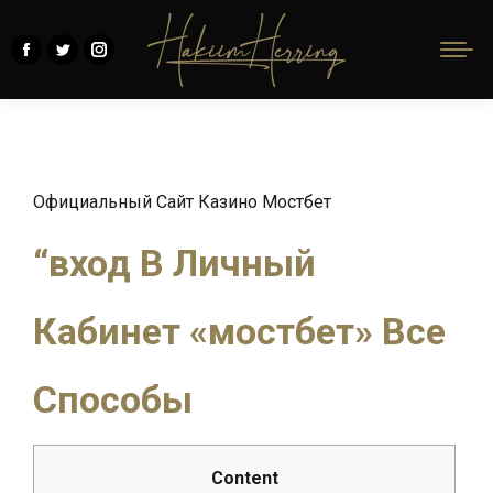
Facebook
Twitter
Instagram
page
page
page
opens
opens
opens
in
in
in
new
new
new
Официальный Сайт Казино Мостбет
window
window
window
“вход В Личный
Кабинет «мостбет» Все
Способы
Content