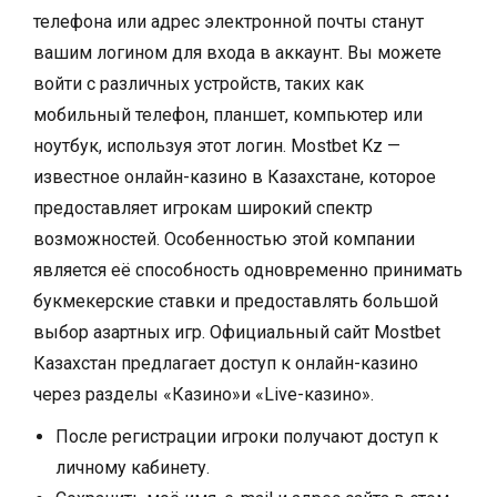
телефона или адрес электронной почты станут
вашим логином для входа в аккаунт. Вы можете
войти с различных устройств, таких как
мобильный телефон, планшет, компьютер или
ноутбук, используя этот логин. Mostbet Kz —
известное онлайн-казино в Казахстане, которое
предоставляет игрокам широкий спектр
возможностей. Особенностью этой компании
является её способность одновременно принимать
букмекерские ставки и предоставлять большой
выбор азартных игр. Официальный сайт Mostbet
Казахстан предлагает доступ к онлайн-казино
через разделы «Казино»и «Live-казино».
После регистрации игроки получают доступ к
личному кабинету.