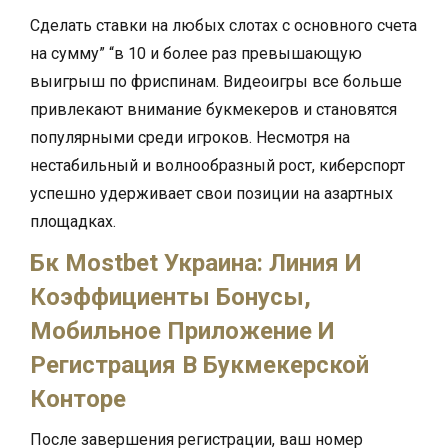
Сделать ставки на любых слотах с основного счета
на сумму” “в 10 и более раз превышающую
выигрыш по фриспинам. Видеоигры все больше
привлекают внимание букмекеров и становятся
популярными среди игроков. Несмотря на
нестабильный и волнообразный рост, киберспорт
успешно удерживает свои позиции на азартных
площадках.
Бк Mostbet Украина: Линия И
Коэффициенты Бонусы,
Мобильное Приложение И
Регистрация В Букмекерской
Конторе
После завершения регистрации, ваш номер