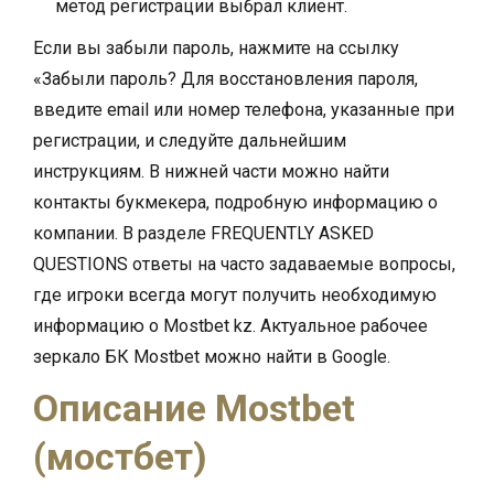
метод регистрации выбрал клиент.
Если вы забыли пароль, нажмите на ссылку
«Забыли пароль? Для восстановления пароля,
введите email или номер телефона, указанные при
регистрации, и следуйте дальнейшим
инструкциям. В нижней части можно найти
контакты букмекера, подробную информацию о
компании. В разделе FREQUENTLY ASKED
QUESTIONS ответы на часто задаваемые вопросы,
где игроки всегда могут получить необходимую
информацию о Mostbet kz. Актуальное рабочее
зеркало БК Mostbet можно найти в Google.
Описание Mostbet
(мостбет)