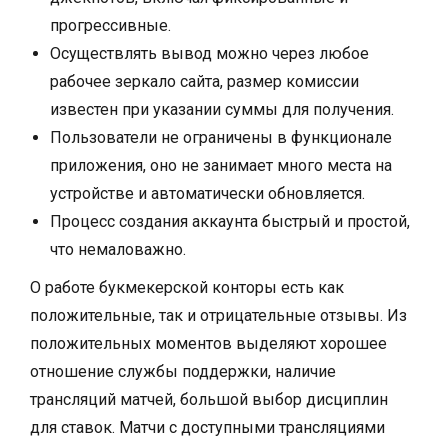
прогрессивные.
Осуществлять вывод можно через любое
рабочее зеркало сайта, размер комиссии
известен при указании суммы для получения.
Пользователи не ограничены в функционале
приложения, оно не занимает много места на
устройстве и автоматически обновляется.
Процесс создания аккаунта быстрый и простой,
что немаловажно.
О работе букмекерской конторы есть как
положительные, так и отрицательные отзывы. Из
положительных моментов выделяют хорошее
отношение службы поддержки, наличие
трансляций матчей, большой выбор дисциплин
для ставок. Матчи с доступными трансляциями