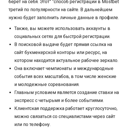
берет на себя. Этот” “способ регистрации в Mostbet
третий по популярности на сайте. В дальнейшем
нужно будет заполнить личные данные в профиле.
Также, вы можете использовать аккаунты в
социальных сетях для быстрой регистрации.
В поисковой выдаче будет прямая ссылка на
сайт букмекерской конторы или ресурс, на
котором находится актуальное рабочее зеркало.
Она включает чемпионаты и международные
события всех масштабов, в том числе женские
и молодежные соревнования.
Главным условием является создание ставки на
экспресс с четырьмя и более событиями.
Клиентская поддержка работает круглосуточно,
можно связаться со специалистами через сайт
или по телефону.