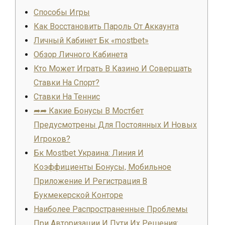
Способы Игры
Как Восстановить Пароль От Аккаунта
Личный Кабинет Бк «mostbet»
Обзор Личного Кабинета
Кто Может Играть В Казино И Совершать
Ставки На Спорт?
Ставки На Теннис
➦➦ Какие Бонусы В Мостбет
Предусмотрены Для Постоянных И Новых
Игроков?
Бк Mostbet Украина: Линия И
Коэффициенты Бонусы, Мобильное
Приложение И Регистрация В
Букмекерской Конторе
Наиболее Распространенные Проблемы
При Авторизации И Пути Их Решения: