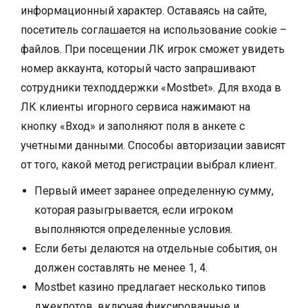
информационный характер. Оставаясь на сайте,
посетитель соглашается на использование cookie –
файлов. При посещении ЛК игрок сможет увидеть
номер аккаунта, который часто запрашивают
сотрудники техподдержки «Mostbet». Для входа в
ЛК клиенты игорного сервиса нажимают на
кнопку «Вход» и заполняют поля в анкете с
учетными данными. Способы авторизации зависят
от того, какой метод регистрации выбрал клиент.
Первый имеет заранее определенную сумму,
которая разыгрывается, если игроком
выполняются определенные условия.
Если беты делаются на отдельные события, он
должен составлять не менее 1, 4.
Mostbet казино предлагает несколько типов
джекпотов, включая фиксированные и