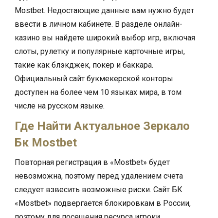
Mostbet. Недостающие данные вам нужно будет
ввести в личном кабинете. В разделе онлайн-
казино вы найдете широкий выбор игр, включая
слоты, рулетку и популярные карточные игры,
такие как блэкджек, покер и баккара.
Официальный сайт букмекерской конторы
доступен на более чем 10 языках мира, в том
числе на русском языке.
Где Найти Актуальное Зеркало
Бк Mostbet
Повторная регистрация в «Mostbet» будет
невозможна, поэтому перед удалением счета
следует взвесить возможные риски. Сайт БК
«Mostbet» подвергается блокировкам в России,
поэтому для посещения ресурса игроки