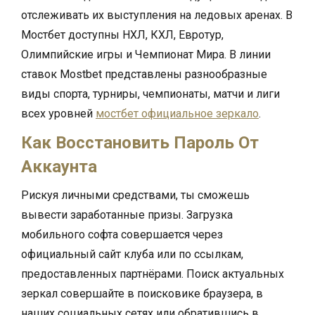
отслеживать их выступления на ледовых аренах. В
Мостбет доступны НХЛ, КХЛ, Евротур,
Олимпийские игры и Чемпионат Мира. В линии
ставок Mostbet представлены разнообразные
виды спорта, турниры, чемпионаты, матчи и лиги
всех уровней
мостбет официальное зеркало
.
Как Восстановить Пароль От
Аккаунта
Рискуя личными средствами, ты сможешь
вывести заработанные призы. Загрузка
мобильного софта совершается через
официальный сайт клуба или по ссылкам,
предоставленных партнёрами. Поиск актуальных
зеркал совершайте в поисковике браузера, в
наших социальных сетях или обратившись в