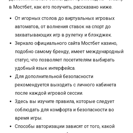
в Мостбет, как его получить, рассказано ниже.
От игорных столов до виртуальных игровых
автоматов, от волнения ставок на спорт до
захватывающих игр в рулетку и блэкджек.
Зеркало официального сайта Мостбет казино,
подобно самому бренду, имеет международный
статус, что позволяет посетителям выбирать
удобный язык интерфейса.
Для дополнительной безопасности
рекомендуется выходить с личного кабинета
после каждой игровой сессии.
Здесь вы изучите правила, которые следует
соблюдать для комфорта и безопасности во
время игры.
Способы авторизации зависят от того, какой