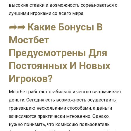
высокие ставки и возможность соревноваться с
лучшими игроками со всего мира.
➦➦ Какие Бонусы В
Мостбет
Предусмотрены Для
Постоянных И Новых
Игроков?
Мостбет работает стабильно и честно выплачивает
деньги. Сегодня есть возможность осуществить
транзакцию несколькими способами, а деньги
зачисляются практически мгновенно. Однако
нужно понимать, что комиссию пользователь