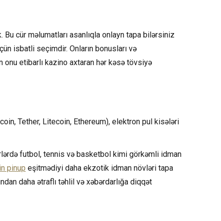
 Bu cür məlumatları asanlıqla onlayn tapa bilərsiniz
ün isbatli seçimdir. Onların bonusları və
onu etibarlı kazino axtaran hər kəsə tövsiyə
n, Tether, Litecoin, Ethereum), elektron pul kisələri
rlərdə futbol, tennis və basketbol kimi görkəmli idman
in pinup
eşitmədiyi daha ekzotik idman növləri tapa
ndan daha ətraflı təhlil və xəbərdarlığa diqqət