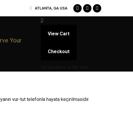
ATLANTA, GA USA
Facebook
Twitter
Instagram
page
page
page
opens
opens
opens
View Cart
in
in
in
rve Your
new
new
new
!
Checkout
window
window
window
No products in the cart.
yanın vur-tut telefonla həyata keçirilməsidir.