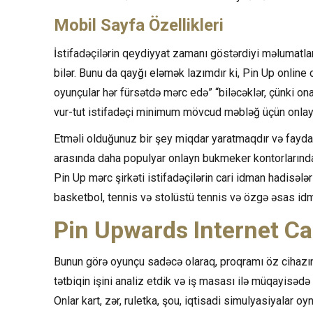
Mobil Sayfa Özellikleri
İstifadəçilərin qeydiyyat zamanı göstərdiyi məlumatlar
bilər. Bunu da qayğı eləmək lazımdır ki, Pin Up online
oyunçular hər fürsətdə mərc edə” “biləcəklər, çünki ona
vur-tut istifadəçi minimum mövcud məbləğ üçün onlay
Etməli olduğunuz bir şey miqdar yaratmaqdır və fayda 
arasında daha populyar onlayn bukmeker kontorlarından 
Pin Up mərc şirkəti istifadəçilərin cari idman hadisələ
basketbol, tennis və stolüstü tennis və özgə əsas idman
Pin Upwards Internet Ca
Bunun görə oyunçu sadəcə olaraq, proqramı öz cihazına
tətbiqin işini analiz etdik və iş masası ilə müqayis
Onlar kart, zər, ruletka, şou, iqtisadi simulyasiyalar oyn