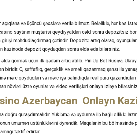
 açıqlana və üçüncü şəxslərə verilə bilməz. Beləliklə, hər kəs is
 casino saytının müştərisi qeydiyyatdan cəld sonra depozitsiz bon
 girişi məhdudlaşdırmaq çətindir. Depozitə artıq olaraq, oyunçular”
n kazinoda depozit qoyduqdan sonra əldə edə bilərsiniz.
əldə görmək üçün ilk qədəm artıq atılıb. Pin Up Bet Rusiya, Ukray
biridir. O, şəffaflıq, gerçəklik və əməli qazanmaq şansı ilə yanaşı
rinə mərc qoyduqları və mərc işə salındıqda real para qazandıqları
 növləri üzrə oyunlar və video verilişləri onlayn izləyə bilərsiniz
sino Azerbaycan ️ Onlayn Kaz
 doğru quraşdırmalıdır. Yükləmə və uydurma ilə bağlı elliklə lazı
ədə onun ümumən üstünlüklərini öyrəndik. Məqalənin bu bölməsində
amağı təklif edirlər.