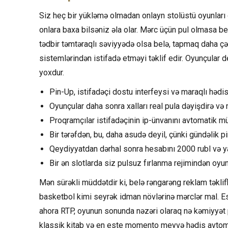
Siz heç bir yükləmə olmadan onlayn stolüstü oyunları
onlara baxa bilsəniz əla olar. Mərc üçün pul olmasa be
tədbir təmtəraqlı səviyyədə olsa belə, tapmaq daha çəti
sistemlərindən istifadə etməyi təklif edir. Oyunçular 
yoxdur.
Pin-Up, istifadəçi dostu interfeysi və maraqlı hədi
Oyunçular daha sonra xalları real pula dəyişdirə və 
Proqramçılar istifadəçinin ip-ünvanını avtomatik m
Bir tərəfdən, bu, daha asudə deyil, çünki gündəlik 
Qeydiyyatdan dərhal sonra hesabını 2000 rubl və y
Bir ən slotlarda siz pulsuz fırlanma rejimindən oyu
Mən sürəkli müddətdir ki, belə rəngarəng reklam təklifl
basketbol kimi seyrək idman növlərinə mərclər mal. E
ahora RTP, oyunun sonunda nəzəri olaraq nə kəmiyyət pul
klassik kitab və en este momento meyvə hədis avtomat