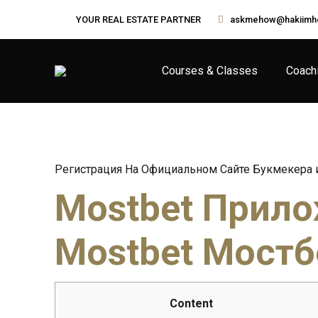
YOUR REAL ESTATE PARTNER
askmehow@hakiimhe
Courses & Classes
Coach
Регистрация На Официальном Сайте Букмекера 
Mostbet Прил
Mostbet Мостбе
Content