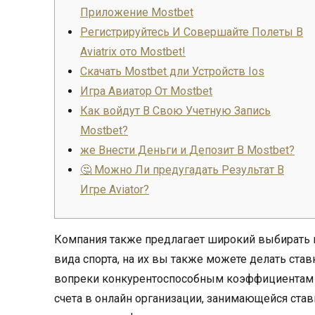
Приложение Mostbet
Регистрируйтесь И Совершайте Полеты В
Aviatrix ото Mostbet!
Скачать Mostbet дли Устройств Ios
Игра Авиатор От Mostbet
Как войдут В Свою Учетную Запись
Mostbet?
же Внести Деньги и Депозит В Mostbet?
🤔 Можно Ли предугадать Результат В
Игре Aviator?
Компания также предлагает широкий выбирать иг
вида спорта, на их вы также можете делать ста
вопреки конкурентоспособным коэффициентам и 
счета в онлайн организации, занимающейся став