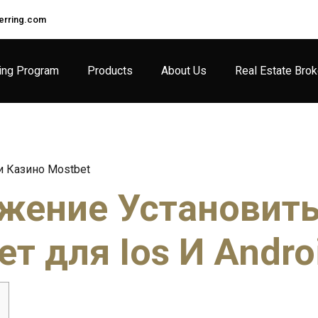
rring.com
ing Program
Products
About Us
Real Estate Bro
и Казино Mostbet
ожение Установит
т для Ios И Andro