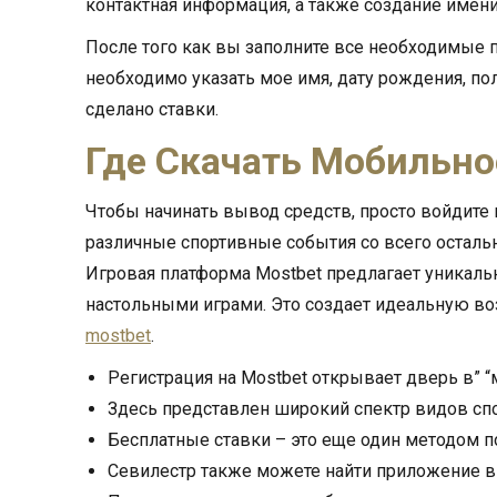
контактная информация, а также создание имени
После того как вы заполните все необходимые п
необходимо указать мое имя, дату рождения, пол
сделано ставки.
Где Скачать Мобильно
Чтобы начинать вывод средств, просто войдите 
различные спортивные события со всего остально
Игровая платформа Mostbet предлагает уникаль
настольными играми. Это создает идеальную во
mostbet
.
Регистрация на Mostbet открывает дверь в” “
Здесь представлен широкий спектр видов спор
Бесплатные ставки – это еще один методом п
Севилестр также можете найти приложение в Ap