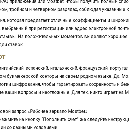
 FAQ приложения или Mostbet, чтобы получить полный спи
рном, тройном и четверном разрядах, соблюдая указанные
ия, которая предлагает отличные коэффициенты и широкий
, выбранный при регистрации или адрес электронной почт
 отзывы. Из положительных моментов выделяют хорошее к
ли ставок.
рт
лийский, испанский, итальянский, французский, португаль
ом букмекерской конторы на своем родном языке. Да, Mo
логии шифрования, чтобы гарантировать сохранность и без
ваши вопросы и неотложные. Для тех, никто играет на Mos
овой запрос «Рабочее зеркало Mostbet».
, нажмите на кнопку “Пополнить счет” же следуйте инстру
ии со разными условиями.