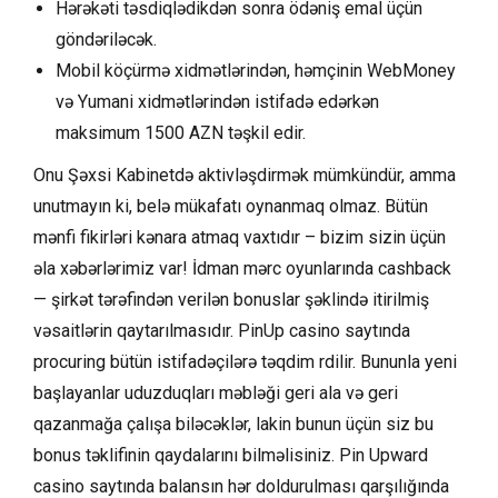
Hərəkəti təsdiqlədikdən sonra ödəniş emal üçün
göndəriləcək.
Mobil köçürmə xidmətlərindən, həmçinin WebMoney
və Yumani xidmətlərindən istifadə edərkən
maksimum 1500 AZN təşkil edir.
Onu Şəxsi Kabinetdə aktivləşdirmək mümkündür, amma
unutmayın ki, belə mükafatı oynanmaq olmaz. Bütün
mənfi fikirləri kənara atmaq vaxtıdır – bizim sizin üçün
əla xəbərlərimiz var! İdman mərc oyunlarında cashback
— şirkət tərəfindən verilən bonuslar şəklində itirilmiş
vəsaitlərin qaytarılmasıdır. PinUp casino saytında
procuring bütün istifadəçilərə təqdim rdilir. Bununla yeni
başlayanlar uduzduqları məbləği geri ala və geri
qazanmağa çalışa biləcəklər, lakin bunun üçün siz bu
bonus təklifinin qaydalarını bilməlisiniz. Pin Upward
casino saytında balansın hər doldurulması qarşılığında