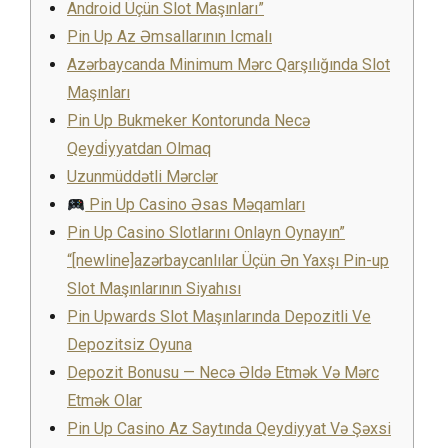
Android Üçün Slot Maşınları”
Pin Up Az Əmsallarının Icmalı
Azərbaycanda Minimum Mərc Qarşılığında Slot
Maşınları
Pin Up Bukmeker Kontorunda Necə
Qeydi̇yyatdan Olmaq
Uzunmüddətli Mərclər
Pin Up Casino Əsas Məqamları
Pin Up Casino Slotlarını Onlayn Oynayın”
“[newline]azərbaycanlılar Üçün Ən Yaxşı Pin-up
Slot Maşınlarının Siyahısı
Pin Upwards Slot Maşınlarında Depozitli Ve
Depozitsiz Oyuna
Depozit Bonusu — Necə Əldə Etmək Və Mərc
Etmək Olar
Pin Up Casino Az Saytında Qeydiyyat Və Şəxsi