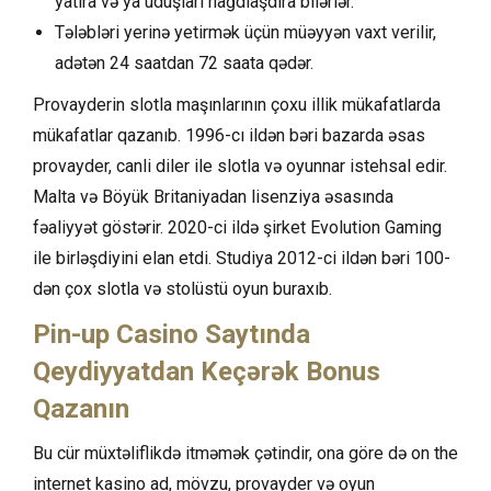
yatıra və ya uduşları nağdlaşdıra bilərlər.
Tələbləri yerinə yetirmək üçün müəyyən vaxt verilir,
adətən 24 saatdan 72 saata qədər.
Provayderin slotla maşınlarının çoxu illik mükafatlarda
mükafatlar qazanıb. 1996-cı ildən bəri bazarda əsas
provayder, canli diler ile slotla və oyunnar istehsal edir.
Malta və Böyük Britaniyadan lisenziya əsasında
fəaliyyət göstərir. 2020-ci ildə şirket Evolution Gaming
ile birləşdiyini elan etdi. Studiya 2012-ci ildən bəri 100-
dən çox slotla və stolüstü oyun buraxıb.
Pin-up Casino Saytında
Qeydiyyatdan Keçərək Bonus
Qazanın
Bu cür müxtəliflikdə itməmək çətindir, ona göre də on the
internet kasino ad, mövzu, provayder və oyun