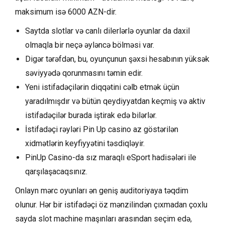
maksimum isə 6000 AZN-dir.
Saytda slotlar və canlı dilerlərlə oyunlar da daxil
olmaqla bir neçə əyləncə bölməsi var.
Digər tərəfdən, bu, oyunçunun şəxsi hesabının yüksək
səviyyədə qorunmasını təmin edir.
Yeni istifadəçilərin diqqətini cəlb etmək üçün
yaradılmışdır və bütün qeydiyyatdan keçmiş və aktiv
istifadəçilər burada iştirak edə bilərlər.
İstifadəçi rəyləri Pin Up casino az göstərilən
xidmətlərin keyfiyyətini təsdiqləyir.
PinUp Casino-da sız maraqlı eSport hadisələri ile
qarşılaşacaqsınız.
Onlayn mərc oyunları ən geniş auditoriyaya təqdim
olunur. Hər bir istifadəçi öz mənzilindən çıxmadan çoxlu
sayda slot machine maşınları arasından seçim edə,