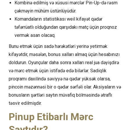
Kombinə edilmiş və xüsusi mərclər Pin-Up-də rəsm
çəkməyin mühüm üstünlüyüdür.
Komandaların statistikası weil kifayət qədər
təfərrüatlı olduğundan qarşıdakı matç üçün proqnoz
vermək asan olacaq.
Bunu etmək üçün sadə hərəkətləri yerinə yetirmək
kifayətdir, məsələn, bonus xalları almaq üçün hesabınızı
doldurun. Oyunçular daha sonra xalları real jua dəyişdirə
və mərc etmək üçün istifadə edə bilərlər. Sadiqlik
proqramı daxilində səviyyə nə qədər yüksək olarsa,
pincoin məzənnəsi bir o qədər sərfəli olar. Aksiyaların və
bonusların şərtləri saytın müvafiq bölməsində ətraflı
təsvir edilmişdir.
Pinup Etibarlı Mərc
Saytıdır?