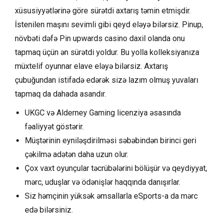
xüsusiyyətlərinə göre sürətdi axtarış təmin etmişdir.
İstenilen maşını sevimli gibi qeyd eləyə bilərsiz. Pinup,
növbəti dəfə Pin upwards casino daxil olanda onu
tapmaq üçün ən sürətdi yoldur. Bu yolla kolleksiyanıza
müxtelif oyunnar elave eləyə bilərsiz. Axtarış
çubuğundan istifadə edərək sizə lazım olmuş yuvaları
tapmaq da dahada asandır.
UKGC və Alderney Gaming licenziya əsasında
fəaliyyət göstərir.
Müştərinin eyniləşdirilməsi səbəbindən birinci geri
çəkilmə adətən daha uzun olur.
Çox vaxt oyunçular təcrübələrini bölüşür və qeydiyyat,
mərc, uduşlar və ödənişlər haqqında danışırlar.
Siz həmçinin yüksək əmsallarla eSports-a da mərc
edə bilərsiniz.