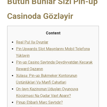
Bütün Bunlar Sizi Pin-up
Casinoda Gözləyir
Content
Real Pul Ilə Oyunlar
Pin Upwards Slot Maşınlarını Mobil Telefona
Yükləyin
Pin-up Casino Saytında Qeydiyyatdan Keçərək
Reward Qazanın
Xülasə: Pin-up Bukmeker Kontorunun
Üstünlükləri Və Mənfi Cəhətləri
On-layn Kazinonun Uduşları Oyunçuya
Köçürməsi Nə Qədər Vaxt Aparır?
Pinup Etibarlı Mərc Saytıdır?