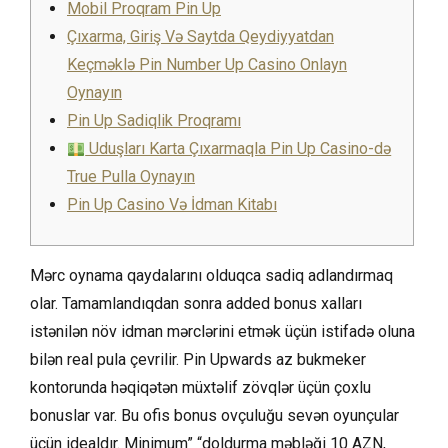
Mobil Proqram Pin Up
Çıxarma, Giriş Və Saytda Qeydiyyatdan
Keçməklə Pin Number Up Casino Onlayn
Oynayın
Pin Up Sadiqlik Proqramı
Uduşları Karta Çıxarmaqla Pin Up Casino-də
True Pulla Oynayın
Pin Up Casino Və İdman Kitabı
Mərc oynama qaydalarını olduqca sadiq adlandırmaq
olar. Tamamlandıqdan sonra added bonus xalları
istənilən növ idman mərclərini etmək üçün istifadə oluna
bilən real pula çevrilir. Pin Upwards az bukmeker
kontorunda həqiqətən müxtəlif zövqlər üçün çoxlu
bonuslar var. Bu ofis bonus ovçuluğu sevən oyunçular
üçün idealdır. Minimum” “doldurma məbləği 10 AZN,