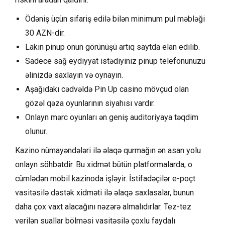
Ödəniş üçün sifariş edilə bilən minimum pul məbləği
30 AZN-dir.
Lakin pinup onun görünüşü artıq saytda elan edilib.
Sadece sağ eydiyyat istədiyiniz pinup telefonunuzu
əlinizdə saxlayın və oynayın.
Aşağıdakı cədvəldə Pin Up casino mövçud olan
gözəl qəza oyunlarının siyahısı vardır.
Onlayn mərc oyunları ən geniş auditoriyaya təqdim
olunur.
Kazino nümayəndələri ilə əlaqə qurmağın ən asan yolu
onlayn söhbətdir. Bu xidmət bütün platformalarda, o
cümlədən mobil kazinoda işləyir. İstifadəçilər e-poçt
vasitəsilə dəstək xidməti ilə əlaqə saxlasalar, bunun
daha çox vaxt alacağını nəzərə almalıdırlar. Tez-tez
verilən suallar bölməsi vasitəsilə çoxlu faydalı