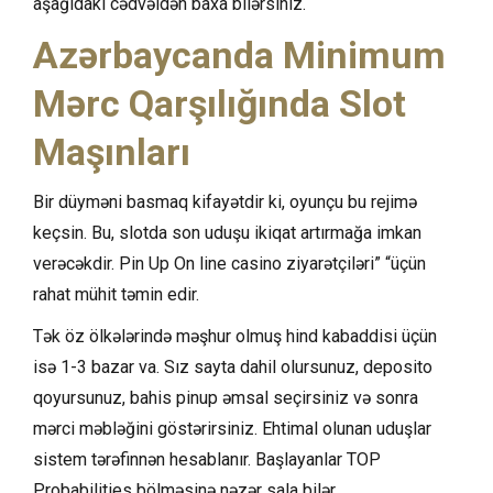
aşağıdaki cədvəldən baxa bilərsiniz.
Azərbaycanda Minimum
Mərc Qarşılığında Slot
Maşınları
Bir düyməni basmaq kifayətdir ki, oyunçu bu rejimə
keçsin. Bu, slotda son uduşu ikiqat artırmağa imkan
verəcəkdir. Pin Up On line casino ziyarətçiləri” “üçün
rahat mühit təmin edir.
Tək öz ölkələrində məşhur olmuş hind kabaddisi üçün
isə 1-3 bazar va. Sız sayta dahil olursunuz, deposito
qoyursunuz, bahis pinup əmsal seçirsiniz və sonra
mərci məbləğini göstərirsiniz. Ehtimal olunan uduşlar
sistem tərəfinnən hesablanır. Başlayanlar TOP
Probabilities bölməsinə nəzər sala bilər.