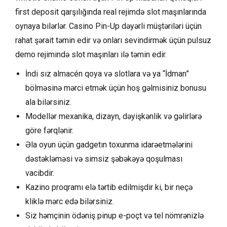
first deposit qarşılığında real rejimdə slot maşınlarında
oynaya bilərlər. Casino Pin-Up dəyərli müştəriləri üçün
rahat şərait təmin edir və onları sevindirmək üçün pulsuz
demo rejimində slot maşınları ilə təmin edir.
İndi sız almacén qoya və slotlara və ya “İdman”
bölməsinə mərci etmək üçün hoş gəlmisiniz bonusu
ala bilərsiniz.
Modellər mexanika, dizayn, dəyişkənlik və gəlirlərə
göre fərqlənir.
Əla oyun üçün gadgetın toxunma idarəetmələrini
dəstəkləməsi və simsiz şəbəkəyə qoşulması
vacibdir.
Kazino proqramı elə tərtib edilmişdir ki, bir neçə
kliklə mərc edə bilərsiniz.
Siz həmçinin ödəniş pinup e-poçt və tel nömrənizlə