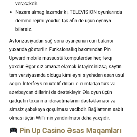
verəcəkdir.
Nəzərə almag lazımdır ki, TELEVISION oyunlarında
demmo rejimi yoxdur, tək afin de üçün oynaya
bilərsiz.
Avtorizasiyadan sağ sona oyunçunun cari balansı
yuxarıda göstərilir. Funksionallıq baxımından Pin
Upward mobile masaüstü kompüterdən heç fərqi
yoxdur. Əgər sız əmanət eləmək istəyirsinizsə, saytın
tam versiyasında oldugu kimi eyni siyahıdan asan üsul
seçin. İnterfeys müxtelif dilləri, o cümlədən türk və
azərbaycan dillərini də dəstəkləyir. Əla oyun üçün
gadgetın toxunma idarəetmələrini dəstəkləməsi və
simsiz şəbəkəyə qoşulması vacibdir. Bağlantının sabit
olması üçün WiFi-nin yandırılması daha yaxşıdır.
Pin Up Casino Əsas Məqamları